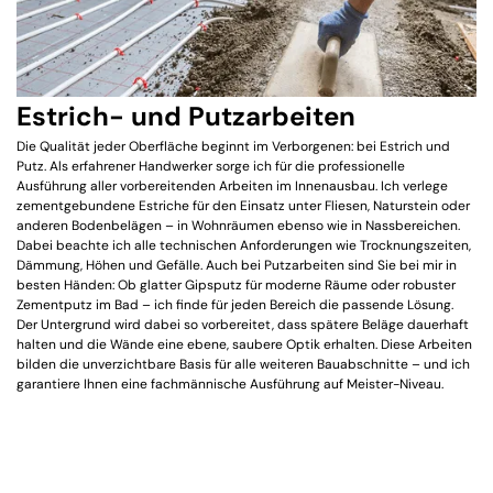
Estrich- und Putzarbeiten
Die Qualität jeder Oberfläche beginnt im Verborgenen: bei Estrich und
Putz. Als erfahrener Handwerker sorge ich für die professionelle
Ausführung aller vorbereitenden Arbeiten im Innenausbau. Ich verlege
zementgebundene Estriche für den Einsatz unter Fliesen, Naturstein oder
anderen Bodenbelägen – in Wohnräumen ebenso wie in Nassbereichen.
Dabei beachte ich alle technischen Anforderungen wie Trocknungszeiten,
Dämmung, Höhen und Gefälle. Auch bei Putzarbeiten sind Sie bei mir in
besten Händen: Ob glatter Gipsputz für moderne Räume oder robuster
Zementputz im Bad – ich finde für jeden Bereich die passende Lösung.
Der Untergrund wird dabei so vorbereitet, dass spätere Beläge dauerhaft
halten und die Wände eine ebene, saubere Optik erhalten. Diese Arbeiten
bilden die unverzichtbare Basis für alle weiteren Bauabschnitte – und ich
garantiere Ihnen eine fachmännische Ausführung auf Meister-Niveau.